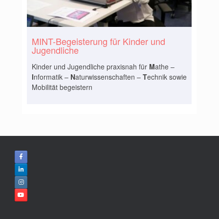
MINT-Begeisterung für Kinder und
Jugendliche
Kinder und Jugendliche praxisnah für
M
athe –
I
nformatik –
N
aturwissenschaften –
T
echnik sowie
Mobilität begeistern