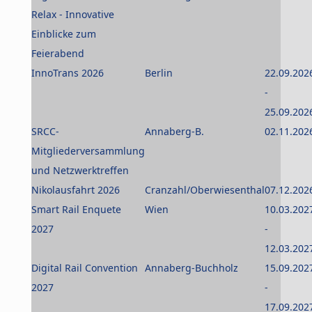
Relax - Innovative
Einblicke zum
Feierabend
InnoTrans 2026
Berlin
22.09.202
-
25.09.202
SRCC-
Annaberg-B.
02.11.202
Mitgliederversammlung
und Netzwerktreffen
Nikolausfahrt 2026
Cranzahl/Oberwiesenthal
07.12.202
Smart Rail Enquete
Wien
10.03.202
2027
-
12.03.202
Digital Rail Convention
Annaberg-Buchholz
15.09.202
2027
-
17.09.202