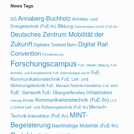
News Tags
Annaberg-Buchholz
5G
Antriebs- und
Bildung
Energietechnik (FuE-fin)
Datenanalyse und KI (FuE-fin)
Deutsches Zentrum Mobilität der
Zukunft
Digital Rail
Digitales Testfeld Bahn
Convention
Fernsteuerung
Forschungscampus
FuE: (Weiter-)Bildung
FuE:
FuE:
Antriebs- und Energietechnik
FuE: Datenanalyse und KI
Kommunikationstechnik
FuE: Leit- und
Sicherungstechnik
FuE: Mensch-Technik-Interaktion
FuE: MINT
FuE: Sensorik
Infrastruktur
FuE: Übergreifendes
Kommunikationstechnik (FuE-fin)
Kinder
Interreg
LCX
Mensch-
Leit- und Sicherungstechnik (FuE-fin)
LCX4Rail
MINT-
Technik-Interaktion (FuE-fin)
Begeisterung
Nachhaltige Mobilität (FuE-fin)