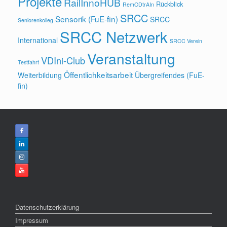
Projekte
RailInnoHUB
Rückblick
RemODtrAIn
SRCC
Sensorik (FuE-fin)
SRCC
Seniorenkolleg
SRCC Netzwerk
International
SRCC Verein
Veranstaltung
VDIni-Club
Testfahrt
Öffentlichkeitsarbeit
Weiterbildung
Übergreifendes (FuE-
fin)
Datenschutzerklärung
Impressum