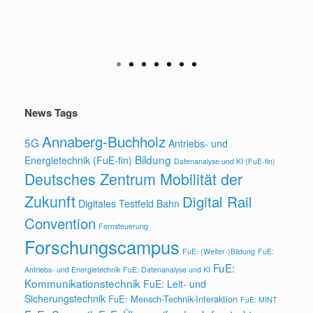
News Tags
Annaberg-Buchholz
5G
Antriebs- und
Bildung
Energietechnik (FuE-fin)
Datenanalyse und KI (FuE-fin)
Deutsches Zentrum Mobilität der
Zukunft
Digital Rail
Digitales Testfeld Bahn
Convention
Fernsteuerung
Forschungscampus
FuE: (Weiter-)Bildung
FuE:
FuE:
Antriebs- und Energietechnik
FuE: Datenanalyse und KI
Kommunikationstechnik
FuE: Leit- und
Sicherungstechnik
FuE: Mensch-Technik-Interaktion
FuE: MINT