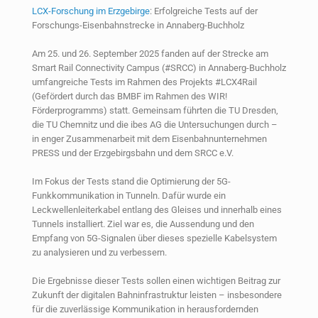
LCX-Forschung im Erzgebirge
: Erfolgreiche Tests auf der
Forschungs-Eisenbahnstrecke in Annaberg-Buchholz
Am 25. und 26. September 2025 fanden auf der Strecke am
Smart Rail Connectivity Campus (
#SRCC
) in Annaberg-Buchholz
umfangreiche Tests im Rahmen des Projekts
#LCX4Rail
(Gefördert durch das BMBF im Rahmen des WIR!
Förderprogramms) statt. Gemeinsam führten die TU Dresden,
die TU Chemnitz und die ibes AG die Untersuchungen durch –
in enger Zusammenarbeit mit dem Eisenbahnunternehmen
PRESS und der Erzgebirgsbahn und dem SRCC e.V.
Im Fokus der Tests stand die Optimierung der 5G-
Funkkommunikation in Tunneln. Dafür wurde ein
Leckwellenleiterkabel entlang des Gleises und innerhalb eines
Tunnels installiert. Ziel war es, die Aussendung und den
Empfang von 5G-Signalen über dieses spezielle Kabelsystem
zu analysieren und zu verbessern.
Die Ergebnisse dieser Tests sollen einen wichtigen Beitrag zur
Zukunft der digitalen Bahninfrastruktur leisten – insbesondere
für die zuverlässige Kommunikation in herausfordernden