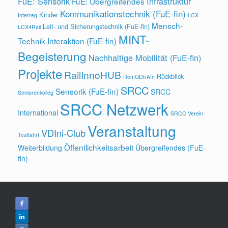
FuE: Sensorik
Infrastruktur
FuE: Übergreifendes
Kommunikationstechnik (FuE-fin)
Kinder
Interreg
LCX
Mensch-
Leit- und Sicherungstechnik (FuE-fin)
LCX4Rail
MINT-
Technik-Interaktion (FuE-fin)
Begeisterung
Nachhaltige Mobilität (FuE-fin)
Projekte
RailInnoHUB
Rückblick
RemODtrAIn
SRCC
Sensorik (FuE-fin)
SRCC
Seniorenkolleg
SRCC Netzwerk
International
SRCC Verein
Veranstaltung
VDIni-Club
Testfahrt
Öffentlichkeitsarbeit
Weiterbildung
Übergreifendes (FuE-
fin)