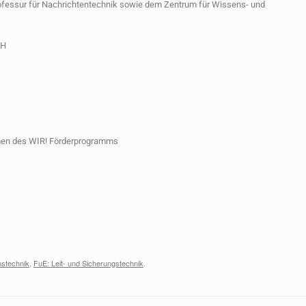
rofessur für Nachrichtentechnik sowie dem Zentrum für Wissens- und
bH
men des WIR! Förderprogramms
stechnik
,
FuE: Leit- und Sicherungstechnik
.