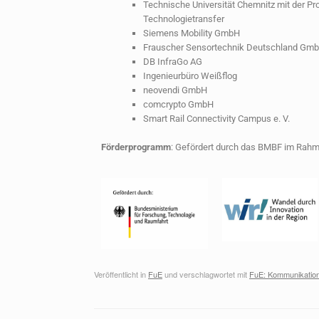
Technische Universität Chemnitz mit der P
Technologietransfer
Siemens Mobility GmbH
Frauscher Sensortechnik Deutschland Gm
DB InfraGo AG
Ingenieurbüro Weißflog
neovendi GmbH
comcrypto GmbH
Smart Rail Connectivity Campus e. V.
Förderprogramm
: Gefördert durch das BMBF im Rah
Veröffentlicht in
FuE
und verschlagwortet mit
FuE: Kommunikation