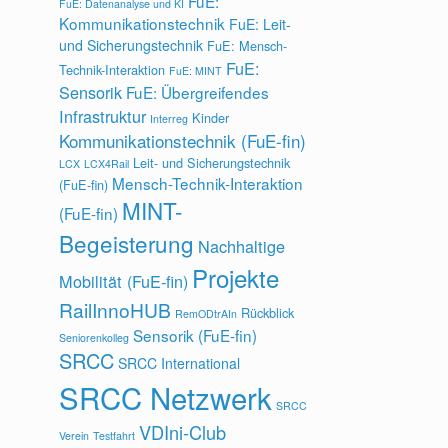
FuE:
FuE: Datenanalyse und KI
Kommunikationstechnik
FuE: Leit-
und Sicherungstechnik
FuE: Mensch-
FuE:
Technik-Interaktion
FuE: MINT
Sensorik
FuE: Übergreifendes
Infrastruktur
Kinder
Interreg
Kommunikationstechnik (FuE-fin)
Leit- und Sicherungstechnik
LCX
LCX4Rail
Mensch-Technik-Interaktion
(FuE-fin)
MINT-
(FuE-fin)
Begeisterung
Nachhaltige
Projekte
Mobilität (FuE-fin)
RailInnoHUB
Rückblick
RemODtrAIn
Sensorik (FuE-fin)
Seniorenkolleg
SRCC
SRCC International
SRCC Netzwerk
SRCC
VDIni-Club
Verein
Testfahrt