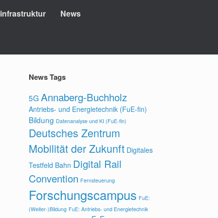
nfrastruktur
News
News Tags
Annaberg-Buchholz
5G
Antriebs- und Energietechnik (FuE-fin)
Bildung
Datenanalyse und KI (FuE-fin)
Deutsches Zentrum
Mobilität der Zukunft
Digitales
Digital Rail
Testfeld Bahn
Convention
Fernsteuerung
Forschungscampus
FuE:
(Weiter-)Bildung
FuE: Antriebs- und Energietechnik