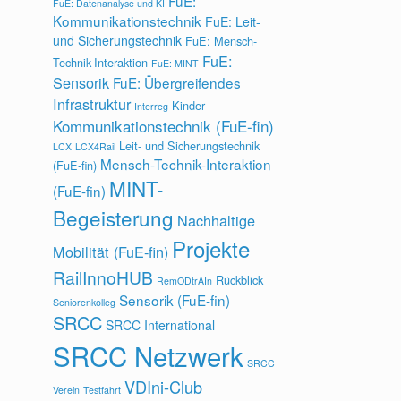
FuE:
FuE: Datenanalyse und KI
Kommunikationstechnik
FuE: Leit-
und Sicherungstechnik
FuE: Mensch-
FuE:
Technik-Interaktion
FuE: MINT
Sensorik
FuE: Übergreifendes
Infrastruktur
Kinder
Interreg
Kommunikationstechnik (FuE-fin)
Leit- und Sicherungstechnik
LCX
LCX4Rail
Mensch-Technik-Interaktion
(FuE-fin)
MINT-
(FuE-fin)
Begeisterung
Nachhaltige
Projekte
Mobilität (FuE-fin)
RailInnoHUB
Rückblick
RemODtrAIn
Sensorik (FuE-fin)
Seniorenkolleg
SRCC
SRCC International
SRCC Netzwerk
SRCC
VDIni-Club
Verein
Testfahrt