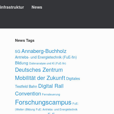
nfrastruktur
News
News Tags
Annaberg-Buchholz
5G
Antriebs- und Energietechnik (FuE-fin)
Bildung
Datenanalyse und KI (FuE-fin)
Deutsches Zentrum
Mobilität der Zukunft
Digitales
Digital Rail
Testfeld Bahn
Convention
Fernsteuerung
Forschungscampus
FuE:
(Weiter-)Bildung
FuE: Antriebs- und Energietechnik