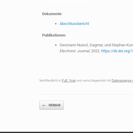
Dokumente
:
Abschlussbericht
Publikationen:
Gesmann-Nuissl, Dagmar, und Stephan Kunitz
Electronic Journal,
2022.
https://dx.doi.or
Veröffentlicht in
FuE_final
und verschlagwortet mit
Datenanalyse u
Beitragsnavigation
←
NEMAB