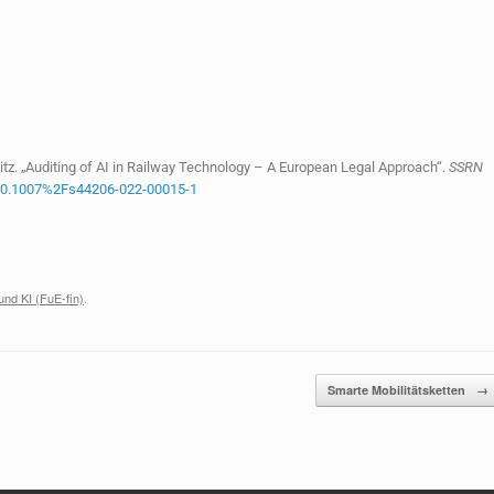
. „Auditing of AI in Railway Technology – A European Legal Approach“.
SSRN
g/10.1007%2Fs44206-022-00015-1
nd KI (FuE-fin)
.
Smarte Mobilitätsketten
→