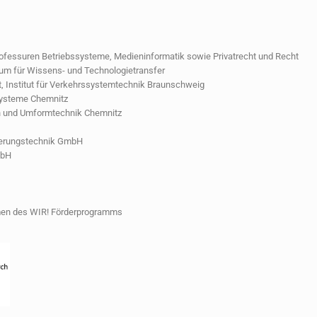
rofessuren Betriebssysteme, Medieninformatik sowie Privatrecht und Recht
um für Wissens- und Technologietransfer
, Institut für Verkehrssystemtechnik Braunschweig
osysteme Chemnitz
n und Umformtechnik Chemnitz
cherungstechnik GmbH
mbH
men des WIR! Förderprogramms