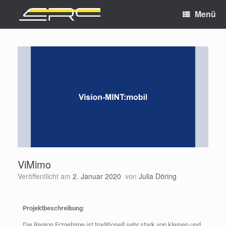
Menü
ViMimo
Veröffentlicht am
2. Januar 2020
von
Julia Döring
Projektbeschreibung
:
Die Region Erzgebirge ist traditionell sehr stark von kleinen und