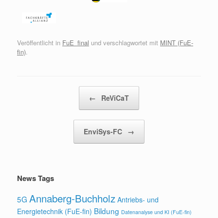
Veröffentlicht in
FuE_final
und verschlagwortet mit
MINT (FuE-
fin)
.
Beitragsnavigation
←
ReViCaT
EnviSys-FC
→
News Tags
Annaberg-Buchholz
5G
Antriebs- und
Bildung
Energietechnik (FuE-fin)
Datenanalyse und KI (FuE-fin)