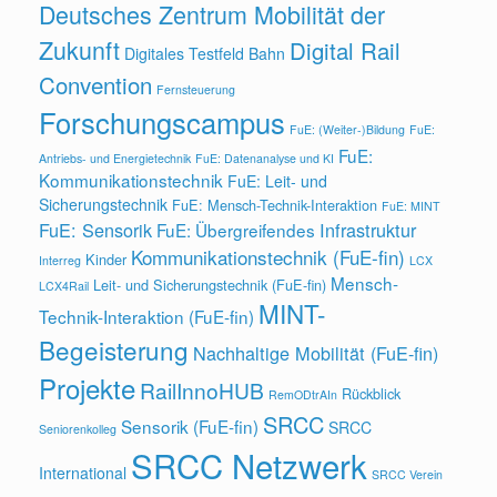
Deutsches Zentrum Mobilität der
Zukunft
Digital Rail
Digitales Testfeld Bahn
Convention
Fernsteuerung
Forschungscampus
FuE: (Weiter-)Bildung
FuE:
FuE:
Antriebs- und Energietechnik
FuE: Datenanalyse und KI
Kommunikationstechnik
FuE: Leit- und
Sicherungstechnik
FuE: Mensch-Technik-Interaktion
FuE: MINT
FuE: Sensorik
Infrastruktur
FuE: Übergreifendes
Kommunikationstechnik (FuE-fin)
Kinder
Interreg
LCX
Mensch-
Leit- und Sicherungstechnik (FuE-fin)
LCX4Rail
MINT-
Technik-Interaktion (FuE-fin)
Begeisterung
Nachhaltige Mobilität (FuE-fin)
Projekte
RailInnoHUB
Rückblick
RemODtrAIn
SRCC
Sensorik (FuE-fin)
SRCC
Seniorenkolleg
SRCC Netzwerk
International
SRCC Verein