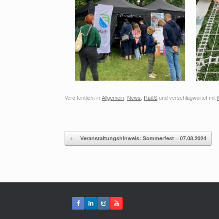
Veröffentlicht in
Allgemein
,
News
,
Rail.S
und verschlagwortet mit
Beitragsnavigation
←
Veranstaltungshinweis: Sommerfest – 07.08.2024