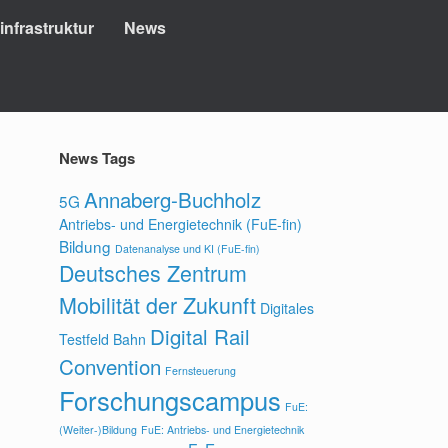
nfrastruktur
News
News Tags
Annaberg-Buchholz
5G
Antriebs- und Energietechnik (FuE-fin)
Bildung
Datenanalyse und KI (FuE-fin)
Deutsches Zentrum
Mobilität der Zukunft
Digitales
Digital Rail
Testfeld Bahn
Convention
Fernsteuerung
Forschungscampus
FuE:
(Weiter-)Bildung
FuE: Antriebs- und Energietechnik