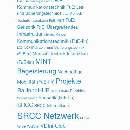
FuE:
FuE: Datenanalyse und KI
Kommunikationstechnik
FuE: Leit-
und Sicherungstechnik
FuE: Mensch-
FuE:
Technik-Interaktion
FuE: MINT
Sensorik
FuE: Übergreifendes
Infrastruktur
Kinder
Interreg
Kommunikationstechnik (FuE-fin)
Leit- und Sicherungstechnik
LCX
LCX4Rail
Mensch-Technik-Interaktion
(FuE-fin)
MINT-
(FuE-fin)
Begeisterung
Nachhaltige
Projekte
Mobilität (FuE-fin)
RailInnoHUB
Rückblick
RemODtrAIn
Sensorik (FuE-fin)
Seniorenkolleg
SRCC
SRCC International
SRCC Netzwerk
SRCC
VDIni-Club
Verein
Testfahrt