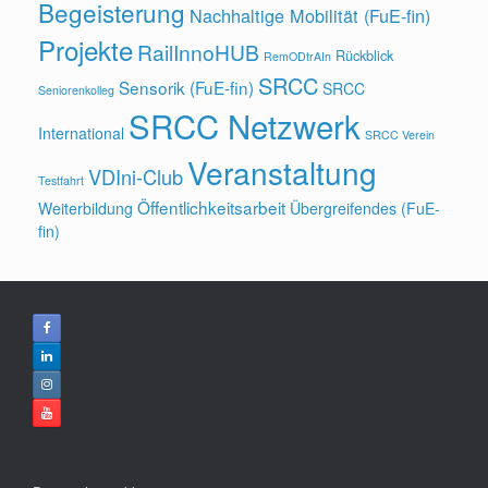
Begeisterung
Nachhaltige Mobilität (FuE-fin)
Projekte
RailInnoHUB
Rückblick
RemODtrAIn
SRCC
Sensorik (FuE-fin)
SRCC
Seniorenkolleg
SRCC Netzwerk
International
SRCC Verein
Veranstaltung
VDIni-Club
Testfahrt
Öffentlichkeitsarbeit
Weiterbildung
Übergreifendes (FuE-
fin)