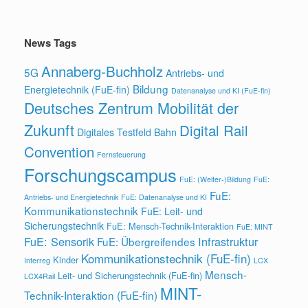
News Tags
Annaberg-Buchholz
5G
Antriebs- und
Bildung
Energietechnik (FuE-fin)
Datenanalyse und KI (FuE-fin)
Deutsches Zentrum Mobilität der
Zukunft
Digital Rail
Digitales Testfeld Bahn
Convention
Fernsteuerung
Forschungscampus
FuE: (Weiter-)Bildung
FuE:
FuE:
Antriebs- und Energietechnik
FuE: Datenanalyse und KI
Kommunikationstechnik
FuE: Leit- und
Sicherungstechnik
FuE: Mensch-Technik-Interaktion
FuE: MINT
FuE: Sensorik
Infrastruktur
FuE: Übergreifendes
Kommunikationstechnik (FuE-fin)
Kinder
Interreg
LCX
Mensch-
Leit- und Sicherungstechnik (FuE-fin)
LCX4Rail
MINT-
Technik-Interaktion (FuE-fin)