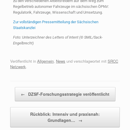
zu den verschiedenen Arbeitsfeldern auf dem Weg zum
Regelbetrieb autonomer Fahrzeuge im sächsischen ÖPNV:
Regulatorik, Fahrzeuge, Wissenschaft und Umsetzung.
Zur vollständigen Pressemitteilung der Sächsischen
Staatskanzlei
Foto: Unterzeichner des Letters of Intent (© SMIL/Sack-
Engelbrecht)
Veröffentlicht in
Allgemein
,
News
und verschlagwortet mit
SRCC
Netzwerk
.
Beitragsnavigation
←
DZSF-Forschungsstrategie veröffentlicht
Rückblick: Intensiv und praxisnah:
Grundlagen…
→