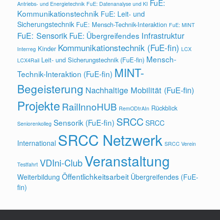
FuE:
Antriebs- und Energietechnik
FuE: Datenanalyse und KI
Kommunikationstechnik
FuE: Leit- und
Sicherungstechnik
FuE: Mensch-Technik-Interaktion
FuE: MINT
FuE: Sensorik
Infrastruktur
FuE: Übergreifendes
Kommunikationstechnik (FuE-fin)
Kinder
Interreg
LCX
Mensch-
Leit- und Sicherungstechnik (FuE-fin)
LCX4Rail
MINT-
Technik-Interaktion (FuE-fin)
Begeisterung
Nachhaltige Mobilität (FuE-fin)
Projekte
RailInnoHUB
Rückblick
RemODtrAIn
SRCC
Sensorik (FuE-fin)
SRCC
Seniorenkolleg
SRCC Netzwerk
International
SRCC Verein
Veranstaltung
VDIni-Club
Testfahrt
Öffentlichkeitsarbeit
Weiterbildung
Übergreifendes (FuE-
fin)