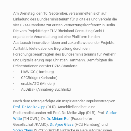
Am Dienstag, den 10. September, versammelten sich auf
Einladung des Bundesministerium für Digitales und Verkehr die
vier DZM-Standorte zur ersten Vernetzungskonferenz in Berlin.
Die vom Projektträger TÜV Rheinland Consulting GmbH
organisierte Veranstaltung bot eine Plattform für den
Austausch innovativer Ideen und zukunftsweisender Projekte.
Auftakt bildete dabei die Begrüßung durch den
Forschungsbeauftragten des Bundesministeriums für Verkehr
und Digitalisierung Ingo Christian Hartmann. Dem folgten die
Präsentationen der vier DZM-Standorte:
· HAWICC (Hamburg)
· C2CBridge (Karlsruhe)
· enableATO (Minden)
· AuDiBaF (Annaberg-Buchholz)
Nach dem Mittag erfolgte ein Inspirierender Impulsvortrag von
Prof. Dr. Meike Jipp
(DLR). Anschließend bot eine
Podiumsdiskussion mit Prof. Dr. Meike Jipp (DLR), Prof.
Stefan
Witte
(TH OWL), Dr.
Dr. Miriam Ruf
(Frauenhofer
Gesellschaft/KAMO),
Dr. Ayse Glass
(HCU Hamburg) und
Sören Claus
(SRCC gGmbH) Einblicke in Herausforderungen