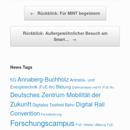
Beitragsnavigation
←
Rückblick: Für MINT begeistern
Rückblick: Außergewöhnlicher Besuch am
Smart…
→
News Tags
Annaberg-Buchholz
5G
Antriebs- und
Bildung
Energietechnik (FuE-fin)
Datenanalyse und KI (FuE-fin)
Deutsches Zentrum Mobilität der
Zukunft
Digital Rail
Digitales Testfeld Bahn
Convention
Fernsteuerung
Forschungscampus
FuE: (Weiter-)Bildung
FuE: