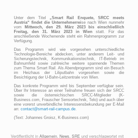
Unter dem Titel
„Smart Rail Enquete, SRCC meets
Austria“ findet die Unternehmerrei
se nach Wien nunmehr
vom
Mittwoch, den 29. März 2023 bis einschließlich
Freitag, den 31. März 2023 in Wien
statt. Für das
anschließende Wochenende steht ein Rahmenprogramm zur
Verfügung.
Das Programm wird wie vorgesehen unterschiedliche
Technologie-Bereiche abdecken, unter anderem Leit- und
Sicherungstechnik, Kommunikationstechnik, IT-Betrieb im
Bahnumfeld sowie zahlreiche weitere spannende Themen
zum Thema Smart Rail. Als Abendprogramm sind ein Besuch
im Heiz­haus der Liliputbahn vorgesehen sowie die
Besichtigung der U-Bahn-Leitzentrale von Wien.
Das konkrete Programm wird bis September verfügbar sein.
Über Ihr Interesse an einer Teilnahme freuen sich der SRCC
sowie die österreichischen SRCC-Mitglieder (K-
Business.com, Frauscher Sensortechnik, Telo) und auch über
eine vorerst unverbindliche Interessensbekundung per E-Mail
an:
contact@smart-rail-campus.de
.
(Text: Johannes Groisz, K-Business.com)
Veröffentlicht in
Allgemein
,
News
,
SRE
und verschlagwortet mit