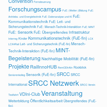
Convention
Fernsteuerung
Forschungscampus
FuE: (Weiter-)Bildung
FuE:
FuE:
Antriebs- und Energietechnik
FuE: Datenanalyse und KI
Kommunikationstechnik
FuE: Leit- und
Sicherungstechnik
FuE: Mensch-Technik-Interaktion
FuE: MINT
FuE: Sensorik
Infrastruktur
FuE: Übergreifendes
Kommunikationstechnik (FuE-fin)
Kinder
Interreg
LCX
Mensch-
Leit- und Sicherungstechnik (FuE-fin)
LCX4Rail
MINT-
Technik-Interaktion (FuE-fin)
Begeisterung
Nachhaltige Mobilität (FuE-fin)
Projekte
RailInnoHUB
Rückblick
RemODtrAIn
SRCC
Sensorik (FuE-fin)
SRCC
Seniorenkolleg
SRCC Netzwerk
International
SRCC Verein
Veranstaltung
VDIni-Club
Testfahrt
Öffentlichkeitsarbeit
Weiterbildung
Übergreifendes (FuE-
fin)