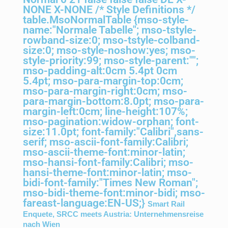
NONE X-NONE
/* Style Definitions */
table.MsoNormalTable {mso-style-
name:"Normale Tabelle"; mso-tstyle-
rowband-size:0; mso-tstyle-colband-
size:0; mso-style-noshow:yes; mso-
style-priority:99; mso-style-parent:"";
mso-padding-alt:0cm 5.4pt 0cm
5.4pt; mso-para-margin-top:0cm;
mso-para-margin-right:0cm; mso-
para-margin-bottom:8.0pt; mso-para-
margin-left:0cm; line-height:107%;
mso-pagination:widow-orphan; font-
size:11.0pt; font-family:"Calibri",sans-
serif; mso-ascii-font-family:Calibri;
mso-ascii-theme-font:minor-latin;
mso-hansi-font-family:Calibri; mso-
hansi-theme-font:minor-latin; mso-
bidi-font-family:"Times New Roman";
mso-bidi-theme-font:minor-bidi; mso-
fareast-language:EN-US;}
Smart Rail
Enquete, SRCC meets Austria: Unternehmensreise
nach Wien